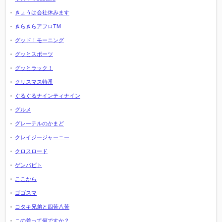
きょうは会社休みます
きらきらアフロTM
グッド！モーニング
グッとスポーツ
グッとラック！
クリスマス特番
ぐるぐるナインティナイン
グルメ
グレーテルのかまど
クレイジージャーニー
クロスロード
ゲンバビト
ここから
ゴゴスマ
コタキ兄弟と四苦八苦
この差って何ですか？