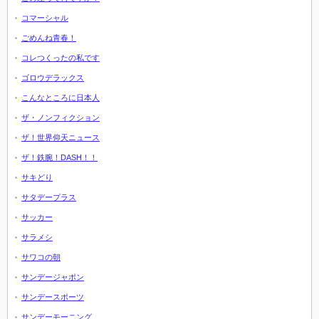
コマーシャル
ごめんね青春！
コレつくったの私です
ゴロウデラックス
こんなところに日本人
ザ・ノンフィクション
ザ！世界仰天ニュース
ザ！鉄腕！DASH！！
サキどり
サタデープラス
サッカー
サラメシ
サワコの朝
サンデージャポン
サンデースポーツ
サンデーモーニング