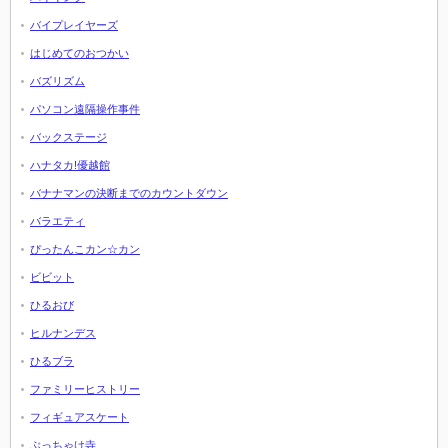
バイプレイヤーズ
はじめてのおつかい
バズリズム
パソコン遠隔操作事件
バックステージ
ハナタカ!優越館
バナナマンの決断までのカウントダウン
バラエティ
ぴったんこカン☆カン
ビビット
ひるおび
ヒルナンデス
ひるブラ
ファミリーヒストリー
フィギュアスケート
ぶっちゃけ寺