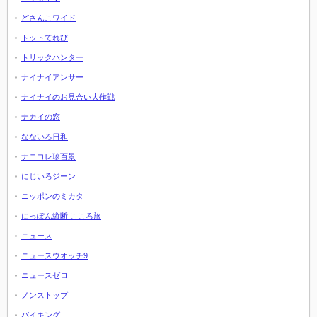
どさんこワイド
トットてれび
トリックハンター
ナイナイアンサー
ナイナイのお見合い大作戦
ナカイの窓
なないろ日和
ナニコレ珍百景
にじいろジーン
ニッポンのミカタ
にっぽん縦断 こころ旅
ニュース
ニュースウオッチ9
ニュースゼロ
ノンストップ
バイキング