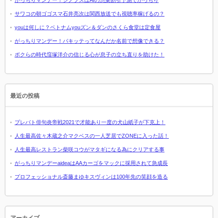
がっちりマンデー！シノプスはAIの惣菜割引予測でがっちり
サワコの朝ゴゴスマ石井亮次は関西放送でも視聴率稼げるの？
youは何しに？ベトナムyouズン＆ダンのさくら食堂は定食屋
がっちりマンデー！パキッテってなんだか名前で想像できる？
ボクらの時代窪塚洋介の信じる心が息子の立ち直りを助けた！
最近の投稿
プレバト俳句炎帝戦2021で才能あり一度の犬山紙子が下克上！
人生最高佐々木蔵之介マクベスの一人芝居でZONEに入った話！
人生最高レストラン柴咲コウがマタギになる為にクリアする事
がっちりマンデーaideaはAAカーゴをマックに採用されて急成長
プロフェッショナル斎藤まゆキスヴィンは100年先の笑顔を造る