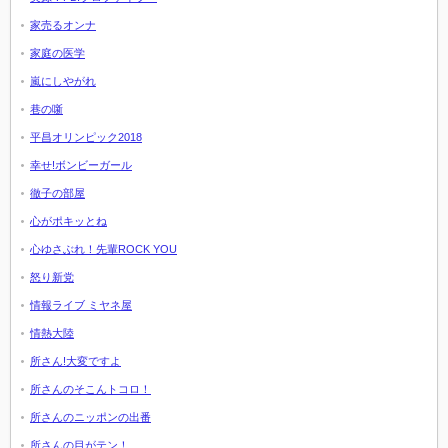
家売るオンナ
家庭の医学
嵐にしやがれ
巷の噺
平昌オリンピック2018
幸せ!ボンビーガール
徹子の部屋
心がポキッとね
心ゆさぶれ！先輩ROCK YOU
怒り新党
情報ライブ ミヤネ屋
情熱大陸
所さん!大変ですよ
所さんのそこんトコロ！
所さんのニッポンの出番
所さんの目がテン！