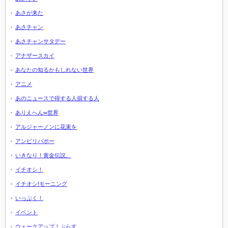
あさが来た
あさチャン
あさチャンサタデー
アナザースカイ
あなたの知るかもしれない世界
アニメ
あのニュースで得する人損する人
ありえへん∞世界
アルジャーノンに花束を
アンビリバボー
いきなり！黄金伝説。
イチオシ！
イチオシ!モーニング
いっぷく！
イベント
ウェークアップ！ぷらす