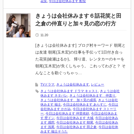
花笑
,
今日は会社休みます 配役
きょうは会社休みます６話花笑と田
之倉の仲直りと加々見の恋の行方
11.20
[きょうは会社休みます] ブログ村キーワード 朝尾と
は友達 朝尾(玉木宏)の仕事を手伝って1日付き合っ
た花笑(綾瀬はるか)。 帰り道、レンタカーのキーを
朝尾(玉木宏)が失くしちゃう。 これってわざと？ そ
んなことを勘ぐっちゃっ…
TVドラマ
,
きょうは会社休みます
,
レビュー
きょうは会社休みます ドラマ キャスト
,
きょうは会社
休みます ネタバレ
,
きょうは会社休みます 仲直り
,
きょうは会社休みます 加々見の成長
,
きょうは会社
休みます 福士
,
今日は会社休みます あらすじ
,
今日は
会社休みます かがみ
,
今日は会社休みます ストーリ
ー
,
今日は会社休みます 仲里依紗
,
今日は会社休みま
す 壁ドン
,
今日は会社休みます 大城
,
今日は会社休み
ます 感想
,
今日は会社休みます 朝尾
,
今日は会社休み
ます 浅尾
,
今日は会社休みます 田之倉
,
今日は会社休
みます 福士そうた