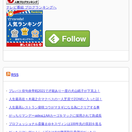
テレビ番組 ブログランキングへ
RSS
プレバト俳句炎帝戦2021で才能あり一度の犬山紙子が下克上！
人生最高佐々木蔵之介マクベスの一人芝居でZONEに入った話！
人生最高レストラン柴咲コウがマタギになる為にクリアする事
がっちりマンデーaideaはAAカーゴをマックに採用されて急成長
プロフェッショナル斎藤まゆキスヴィンは100年先の笑顔を造る