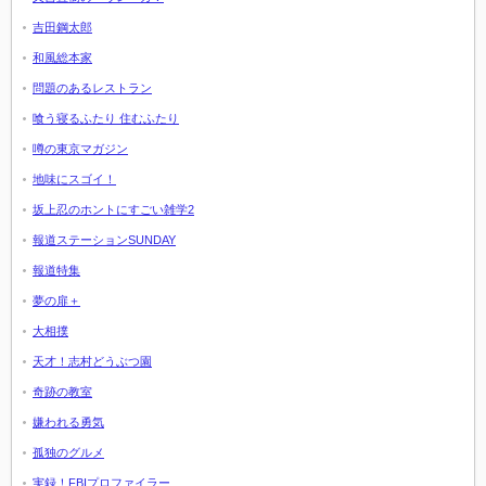
吉田鋼太郎
和風総本家
問題のあるレストラン
喰う寝るふたり 住むふたり
噂の東京マガジン
地味にスゴイ！
坂上忍のホントにすごい雑学2
報道ステーションSUNDAY
報道特集
夢の扉＋
大相撲
天才！志村どうぶつ園
奇跡の教室
嫌われる勇気
孤独のグルメ
実録！FBIプロファイラー