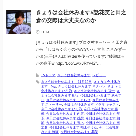
きょうは会社休みます5話花笑と田之
倉の交際は大丈夫なのか
11.13
[きょうは会社休みます] ブログ村キーワード 田之倉
から「しばらく会うのやめない?」宣言 こさかずー
かま(王子)さんはTwitterを使っています: "綾瀬はる
かの扇子w http://t.co/1wbiJRYv42"…
TVドラマ
,
きょうは会社休みます
,
レビュー
きょうは会社休みます 11月12日
,
きょうは会社休み
ます 5話
,
きょうは会社休みます ネタバレ
,
きょうは
会社休みます ひろ乃
,
きょうは会社休みます 福士
,
き
ょうは会社休みます 配役
,
今日は会社休みます あらす
じ
,
今日は会社休みます こじらせ
,
今日は会社休みま
す ストーリー
,
今日は会社休みます ドラマ キャスト
,
今日は会社休みます ひろ乃
,
今日は会社休みます 俳
優
,
今日は会社休みます 内容
,
今日は会社休みます 年
下
,
今日は会社休みます 感想
,
今日は会社休みます 朝
尾
,
今日は会社休みます 玉木
,
今日は会社休みます 田
之倉
,
今日は会社休みます 福士そうた
,
今日は会社休
みます 綾瀬
,
今日は会社休みます 花笑