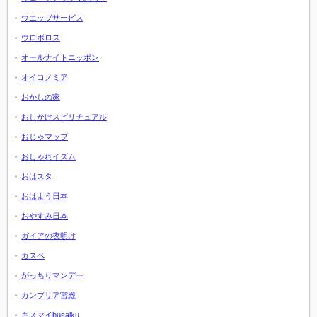
ウエッブサービス
ウロボロス
オールナイトニッポン
オイコノミア
おかしの家
おしかけスピリチュアル
おじゃマップ
おしゃれイズム
おはスタ
おはよう日本
おやすみ日本
ガイアの夜明け
カスペ
がっちりマンデー
カンブリア宮殿
キスマイbusaiku