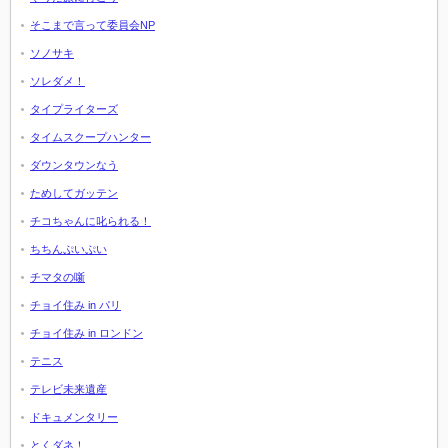
そこまで言って委員会NP
ソノサキ
ソレダメ！
タイプライターズ
タイムスクープハンター
ダウンタウンなう
ためしてガッテン
チコちゃんに叱られる！
ちちんぷいぷい
チマタの噺
チョイ住み in パリ
チョイ住み in ロンドン
テニス
テレビ未来遺産
ドキュメンタリー
とくダネ！