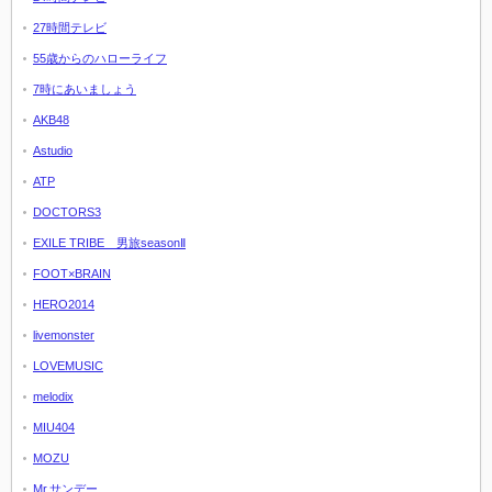
27時間テレビ
55歳からのハローライフ
7時にあいましょう
AKB48
Astudio
ATP
DOCTORS3
EXILE TRIBE 男旅seasonⅡ
FOOT×BRAIN
HERO2014
livemonster
LOVEMUSIC
melodix
MIU404
MOZU
Mr.サンデー