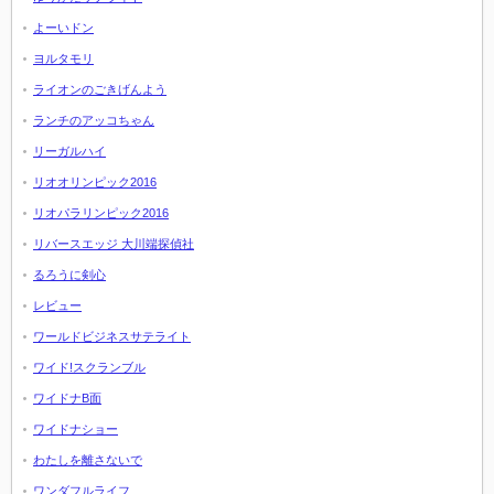
よーいドン
ヨルタモリ
ライオンのごきげんよう
ランチのアッコちゃん
リーガルハイ
リオオリンピック2016
リオパラリンピック2016
リバースエッジ 大川端探偵社
るろうに剣心
レビュー
ワールドビジネスサテライト
ワイド!スクランブル
ワイドナB面
ワイドナショー
わたしを離さないで
ワンダフルライフ