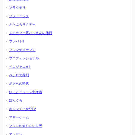
ブラタモリ
プラトニック
ぶらぶらサタデー
ふるカフェ系ハルさんの休日
プレバト!!
フレンチオープン
プロフェッショナル
ペコジャニ∞！
ペテロの葬列
ボクらの時代
ほっとニュース北海道
ぼんくら
ホンマでっか!?TV
マザーゲーム
マツコの知らない世界
マッサン