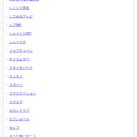
しくじり先生
してみるテレビ
シブ5時
しゃべくり007
シューイチ
ジョブチューン
すイエんサー
スタジオパーク
スッキリ
スポーツ
スマステーション
スマスマ
セカンドラブ
セブンルール
セレブ
そうだ旅に行こう