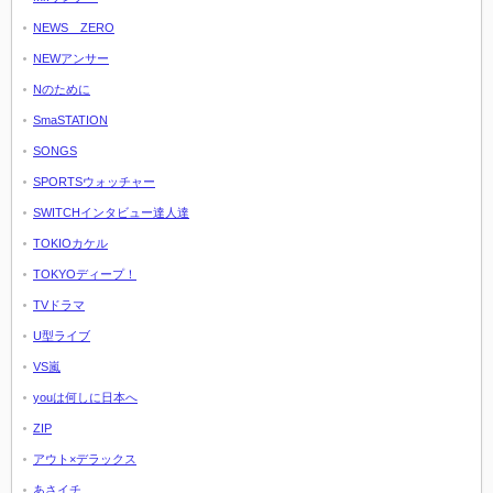
NEWS ZERO
NEWアンサー
Nのために
SmaSTATION
SONGS
SPORTSウォッチャー
SWITCHインタビュー達人達
TOKIOカケル
TOKYOディープ！
TVドラマ
U型ライブ
VS嵐
youは何しに日本へ
ZIP
アウト×デラックス
あさイチ