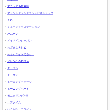
マニュアル捜索隊
マラソングランドチャンピオンシップ
まれ
ミュージックステーション
みんテレ
メイドインジャパン
めざましテレビ
めちゃ２イケてるッ！
メレンゲの気持ち
モーグル
モーサテ
モーニングチャージ
モーニングバード
モニタリング木8
ユアタイム
ゆうがたサテライト