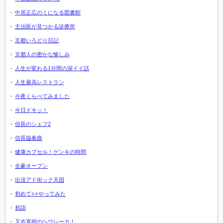
中居正広のミになる図書館
主治医が見つかる診療所
京都いろどり日記
京都人の密かな愉しみ
人生が変わる1分間の深イイ話
人生最高レストラン
今夜くらべてみました
今日ドキッ！
信長のシェフ2
信長協奏曲
健康カプセル！ゲンキの時間
全豪オープン
出没アド街ック天国
初めて○○やってみた
初詣
又吉直樹のヘウレーカ！