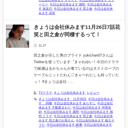
日は会社休みます キャスト
,
今日は会社休みます スト
ーリー
,
今日は会社休みます 感想
,
今日は会社休みま
す 放送日
,
今日は会社休みます 田之倉
,
今日は会社休
みます 花笑
きょうは会社休みます11月26日7話花
笑と田之倉が同棲するって！
11.27
田之倉が示した男のプライド yukichan07さんは
Twitterを使っています: "きゃわゆい！今日のドラマ
で綾瀬はるかちゃんが着ているのはネストローブの
ケーブルニットだわん♡きゃーわたしも持っていた
っ！ #きょうは会社...…
TVドラマ
,
きょうは会社休みます
,
レビュー
きょうは会社休みます 11月26日
,
今日は会社休みま
す 同棲
,
今日は会社休みます あらすじ
,
今日は会社
休みます 不動産まわり
,
今日は会社休みます 仲里依
紗
,
今日は会社休みます 感想
,
今日は会社休みます 感
想 ドラマ
,
今日は会社休みます 田之倉
,
今日は会社休
みます 田之倉のお母さん
,
今日は会社休みます 福士そ
うた
,
今日は会社休みます 綾瀬
,
今日は会社休みます