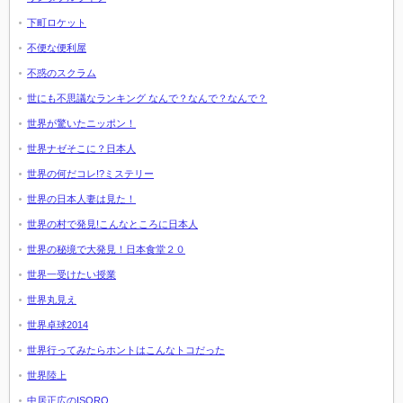
下町ロケット
不便な便利屋
不惑のスクラム
世にも不思議なランキング なんで？なんで？なんで？
世界が驚いたニッポン！
世界ナゼそこに？日本人
世界の何だコレ!?ミステリー
世界の日本人妻は見た！
世界の村で発見!こんなところに日本人
世界の秘境で大発見！日本食堂２０
世界一受けたい授業
世界丸見え
世界卓球2014
世界行ってみたらホントはこんなトコだった
世界陸上
中居正広のISORO