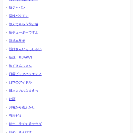
所ジャパン
探検バクモン
教えてもらう前と後
新チューボーですよ
新堂本兄弟
新婚さんいらっしゃい
新説！所JAPAN
旅ずきんちゃん
日曜ビッグバラエティ
日本のアイドル
日本人のおなまえっ
映画
月曜から夜ふかし
有吉ゼミ
朝だ！生です旅サラダ
朝の！さんぽ道