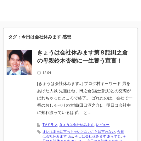
タグ：今日は会社休みます 感想
きょうは会社休みます第８話田之倉
の母親鈴木杏樹に一生養う宣言！
12.04
[きょうは会社休みます｡] ブログ村キーワード 男を
あげた大城 先週はね、田之倉(福士蒼汰)との交際が
ばれちゃったところで終了。 ばれたのは、会社で一
番のおしゃべりの大城(田口淳之介)。 明日は会社中
に知れ渡っているはず。 と…
TVドラマ
,
きょうは会社休みます
,
レビュー
オレは本当に言っちゃいけないことは言わない
,
今日
は会社休みます 8話
,
今日は会社休みます あらすじ
,
今