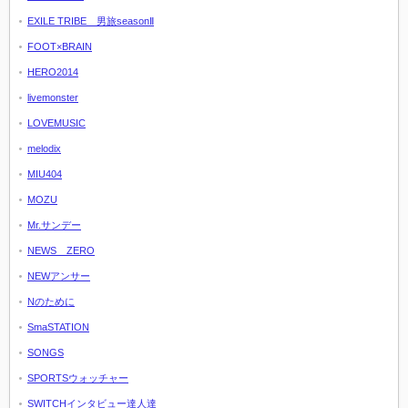
EXILE TRIBE 男旅seasonⅡ
FOOT×BRAIN
HERO2014
livemonster
LOVEMUSIC
melodix
MIU404
MOZU
Mr.サンデー
NEWS ZERO
NEWアンサー
Nのために
SmaSTATION
SONGS
SPORTSウォッチャー
SWITCHインタビュー達人達