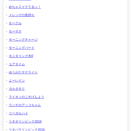
めちゃ２イケてるッ！
メレンゲの気持ち
モーグル
モーサテ
モーニングチャージ
モーニングバード
モニタリング木8
ユアタイム
ゆうがたサテライト
よーいドン
ヨルタモリ
ライオンのごきげんよう
ランチのアッコちゃん
リーガルハイ
リオオリンピック2016
リオパラリンピック2016