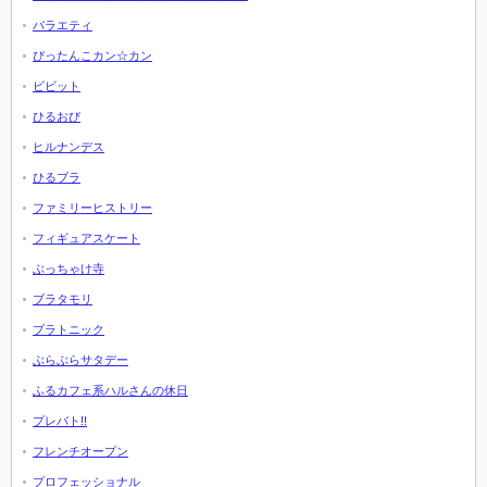
バラエティ
ぴったんこカン☆カン
ビビット
ひるおび
ヒルナンデス
ひるブラ
ファミリーヒストリー
フィギュアスケート
ぶっちゃけ寺
ブラタモリ
プラトニック
ぶらぶらサタデー
ふるカフェ系ハルさんの休日
プレバト!!
フレンチオープン
プロフェッショナル