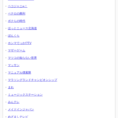
ペコジャニ∞！
ペテロの葬列
ボクらの時代
ほっとニュース北海道
ぼんくら
ホンマでっか!?TV
マザーゲーム
マツコの知らない世界
マッサン
マニュアル捜索隊
マラソングランドチャンピオンシップ
まれ
ミュージックステーション
みんテレ
メイドインジャパン
めざましテレビ