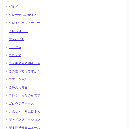
グルメ
グレーテルのかまど
クレイジージャーニー
クロスロード
ゲンバビト
ここから
ゴゴスマ
コタキ兄弟と四苦八苦
この差って何ですか？
コマーシャル
ごめんね青春！
コレつくったの私です
ゴロウデラックス
こんなところに日本人
ザ・ノンフィクション
ザ！世界仰天ニュース