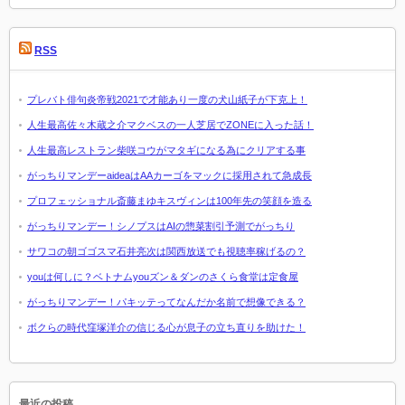
RSS
プレバト俳句炎帝戦2021で才能あり一度の犬山紙子が下克上！
人生最高佐々木蔵之介マクベスの一人芝居でZONEに入った話！
人生最高レストラン柴咲コウがマタギになる為にクリアする事
がっちりマンデーaideaはAAカーゴをマックに採用されて急成長
プロフェッショナル斎藤まゆキスヴィンは100年先の笑顔を造る
がっちりマンデー！シノプスはAIの惣菜割引予測でがっちり
サワコの朝ゴゴスマ石井亮次は関西放送でも視聴率稼げるの？
youは何しに？ベトナムyouズン＆ダンのさくら食堂は定食屋
がっちりマンデー！パキッテってなんだか名前で想像できる？
ボクらの時代窪塚洋介の信じる心が息子の立ち直りを助けた！
最近の投稿