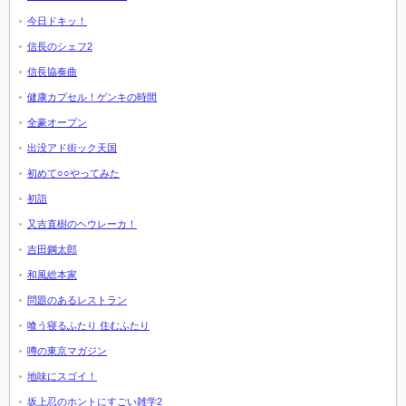
今日ドキッ！
信長のシェフ2
信長協奏曲
健康カプセル！ゲンキの時間
全豪オープン
出没アド街ック天国
初めて○○やってみた
初詣
又吉直樹のヘウレーカ！
吉田鋼太郎
和風総本家
問題のあるレストラン
喰う寝るふたり 住むふたり
噂の東京マガジン
地味にスゴイ！
坂上忍のホントにすごい雑学2