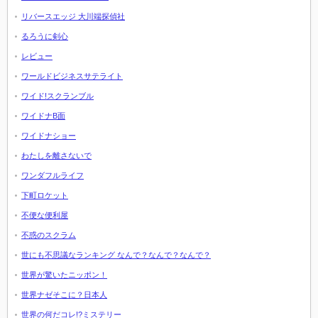
リバースエッジ 大川端探偵社
るろうに剣心
レビュー
ワールドビジネスサテライト
ワイド!スクランブル
ワイドナB面
ワイドナショー
わたしを離さないで
ワンダフルライフ
下町ロケット
不便な便利屋
不惑のスクラム
世にも不思議なランキング なんで？なんで？なんで？
世界が驚いたニッポン！
世界ナゼそこに？日本人
世界の何だコレ!?ミステリー