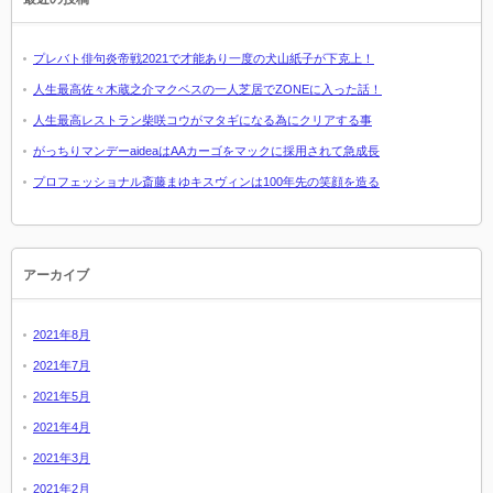
プレバト俳句炎帝戦2021で才能あり一度の犬山紙子が下克上！
人生最高佐々木蔵之介マクベスの一人芝居でZONEに入った話！
人生最高レストラン柴咲コウがマタギになる為にクリアする事
がっちりマンデーaideaはAAカーゴをマックに採用されて急成長
プロフェッショナル斎藤まゆキスヴィンは100年先の笑顔を造る
アーカイブ
2021年8月
2021年7月
2021年5月
2021年4月
2021年3月
2021年2月