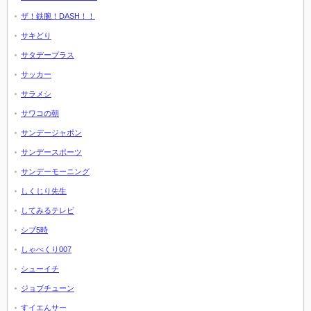
ザ！鉄腕！DASH！！
サキどり
サタデープラス
サッカー
サラメシ
サワコの朝
サンデージャポン
サンデースポーツ
サンデーモーニング
しくじり先生
してみるテレビ
シブ5時
しゃべくり007
シューイチ
ジョブチューン
すイエんサー