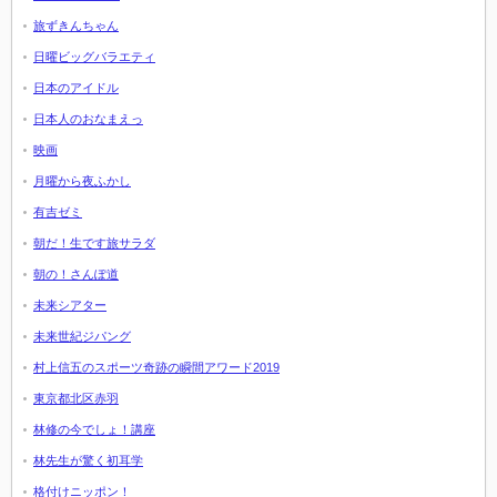
旅ずきんちゃん
日曜ビッグバラエティ
日本のアイドル
日本人のおなまえっ
映画
月曜から夜ふかし
有吉ゼミ
朝だ！生です旅サラダ
朝の！さんぽ道
未来シアター
未来世紀ジパング
村上信五のスポーツ奇跡の瞬間アワード2019
東京都北区赤羽
林修の今でしょ！講座
林先生が驚く初耳学
格付けニッポン！