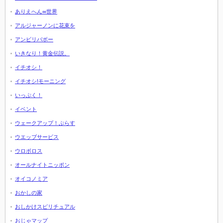
ありえへん∞世界
アルジャーノンに花束を
アンビリバボー
いきなり！黄金伝説。
イチオシ！
イチオシ!モーニング
いっぷく！
イベント
ウェークアップ！ぷらす
ウエッブサービス
ウロボロス
オールナイトニッポン
オイコノミア
おかしの家
おしかけスピリチュアル
おじゃマップ