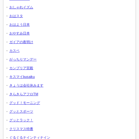
おしゃれイズム
おはスタ
おはよう日本
おやすみ日本
ガイアの夜明け
カスペ
がっちりマンデー
カンブリア宮殿
キスマイbusaiku
きょうは会社休みます
きらきらアフロTM
グッド！モーニング
グッとスポーツ
グッとラック！
クリスマス特番
ぐるぐるナインティナイン