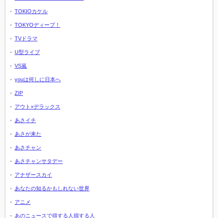
TOKIOカケル
TOKYOディープ！
TVドラマ
U型ライブ
VS嵐
youは何しに日本へ
ZIP
アウト×デラックス
あさイチ
あさが来た
あさチャン
あさチャンサタデー
アナザースカイ
あなたの知るかもしれない世界
アニメ
あのニュースで得する人損する人