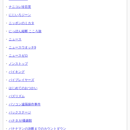
ナニコレ珍百景
にじいろジーン
ニッポンのミカタ
にっぽん縦断 こころ旅
ニュース
ニュースウオッチ9
ニュースゼロ
ノンストップ
バイキング
バイプレイヤーズ
はじめてのおつかい
バズリズム
パソコン遠隔操作事件
バックステージ
ハナタカ!優越館
バナナマンの決断までのカウントダウン