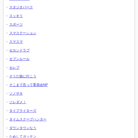
スタジオパーク
スッキリ
スポーツ
スマステーション
スマスマ
セカンドラブ
セブンルール
セレブ
そうだ旅に行こう
そこまで言って委員会NP
ソノサキ
ソレダメ！
タイプライターズ
タイムスクープハンター
ダウンタウンなう
ためしてガッテン