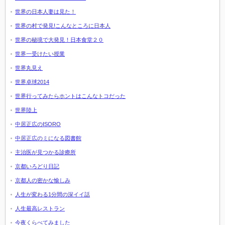
世界の日本人妻は見た！
世界の村で発見!こんなところに日本人
世界の秘境で大発見！日本食堂２０
世界一受けたい授業
世界丸見え
世界卓球2014
世界行ってみたらホントはこんなトコだった
世界陸上
中居正広のISORO
中居正広のミになる図書館
主治医が見つかる診療所
京都いろどり日記
京都人の密かな愉しみ
人生が変わる1分間の深イイ話
人生最高レストラン
今夜くらべてみました