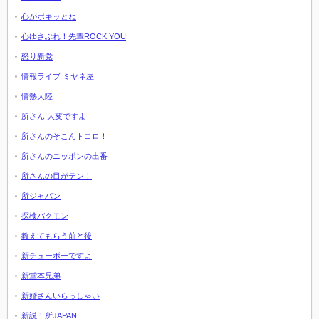
心がポキッとね
心ゆさぶれ！先輩ROCK YOU
怒り新党
情報ライブ ミヤネ屋
情熱大陸
所さん!大変ですよ
所さんのそこんトコロ！
所さんのニッポンの出番
所さんの目がテン！
所ジャパン
探検バクモン
教えてもらう前と後
新チューボーですよ
新堂本兄弟
新婚さんいらっしゃい
新説！所JAPAN