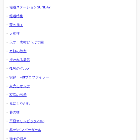
報道ステーションSUNDAY
報道特集
夢の扉＋
大相撲
天才！志村どうぶつ園
奇跡の教室
嫌われる勇気
孤独のグルメ
実録！FBIプロファイラー
家売るオンナ
家庭の医学
嵐にしやがれ
巷の噺
平昌オリンピック2018
幸せ!ボンビーガール
徹子の部屋