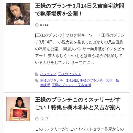
王様のブランチ3月14日又吉自宅訪問
で執筆場所を公開！
03.14
[王様のブランチ] ブログ村キーワード 王様のブラン
チ3月14日。 小説火花を発表したばかりの又吉直樹
の私邸を公開。 同居人パンサー向井慧がインタビュ
アー！ 芸人らしく いつもとは違う場所で執筆して
いるふりをして パンサー向井に…
バラエティ
,
王様のブランチ
王様のブランチ 3月14日
,
王様のブランチ 又吉 執
筆場所
,
王様のブランチ 又吉直樹
王様のブランチこのミステリーがす
ごい！特集を樹木希林と又吉が案内
12.27
このミステリーがすごい！ベストセラー作家からの