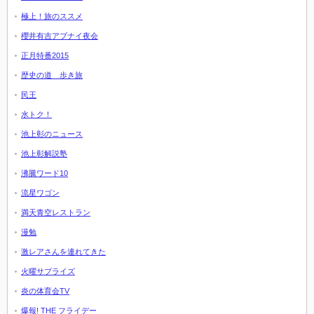
極上！旅のススメ
櫻井有吉アブナイ夜会
正月特番2015
歴史の道 歩き旅
民王
水トク！
池上彰のニュース
池上彰解説塾
沸騰ワード10
流星ワゴン
満天青空レストラン
漫勉
激レアさんを連れてきた
火曜サプライズ
炎の体育会TV
爆報! THE フライデー