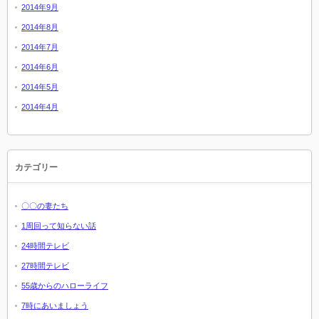
2014年9月
2014年8月
2014年7月
2014年6月
2014年5月
2014年4月
カテゴリー
〇〇の妻たち
1周回って知らない話
24時間テレビ
27時間テレビ
55歳からのハローライフ
7時にあいましょう