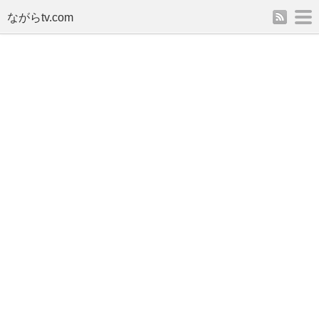
rss
m