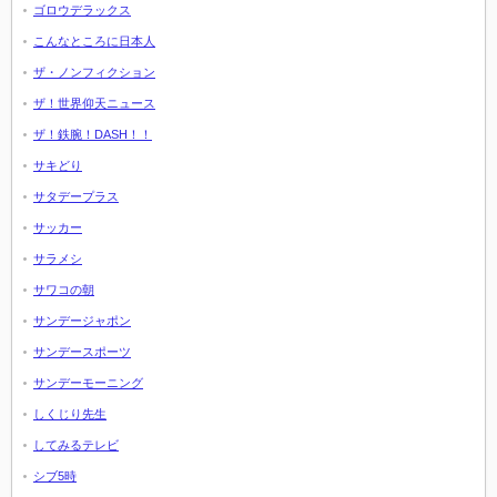
ゴロウデラックス
こんなところに日本人
ザ・ノンフィクション
ザ！世界仰天ニュース
ザ！鉄腕！DASH！！
サキどり
サタデープラス
サッカー
サラメシ
サワコの朝
サンデージャポン
サンデースポーツ
サンデーモーニング
しくじり先生
してみるテレビ
シブ5時