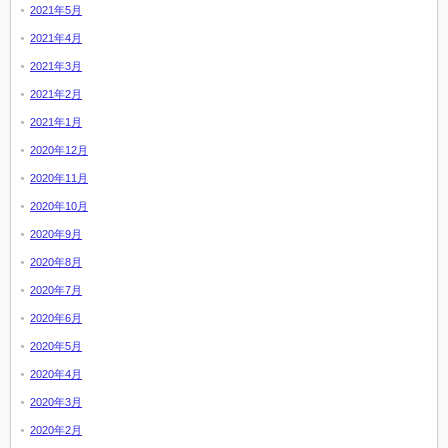
2021年5月
2021年4月
2021年3月
2021年2月
2021年1月
2020年12月
2020年11月
2020年10月
2020年9月
2020年8月
2020年7月
2020年6月
2020年5月
2020年4月
2020年3月
2020年2月