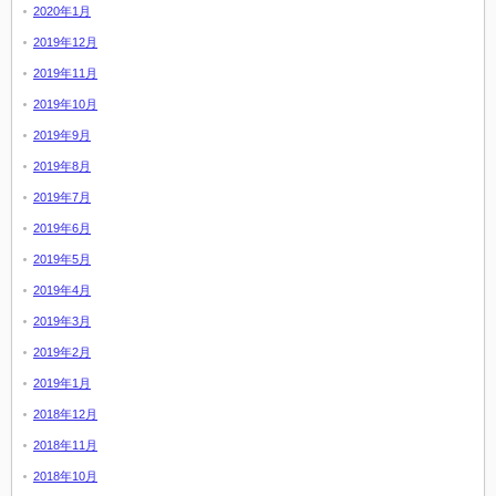
2020年1月
2019年12月
2019年11月
2019年10月
2019年9月
2019年8月
2019年7月
2019年6月
2019年5月
2019年4月
2019年3月
2019年2月
2019年1月
2018年12月
2018年11月
2018年10月