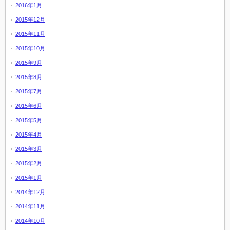
2016年1月
2015年12月
2015年11月
2015年10月
2015年9月
2015年8月
2015年7月
2015年6月
2015年5月
2015年4月
2015年3月
2015年2月
2015年1月
2014年12月
2014年11月
2014年10月