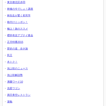
東京都北区赤羽
林修の今でしょ！講座
林先生が驚く初耳学
格付けニッポン！
極上！旅のススメ
櫻井有吉アブナイ夜会
正月特番2015
歴史の道 歩き旅
民王
水トク！
池上彰のニュース
池上彰解説塾
沸騰ワード10
流星ワゴン
満天青空レストラン
漫勉