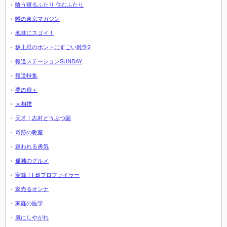
喰う寝るふたり 住むふたり
噂の東京マガジン
地味にスゴイ！
坂上忍のホントにすごい雑学2
報道ステーションSUNDAY
報道特集
夢の扉＋
大相撲
天才！志村どうぶつ園
奇跡の教室
嫌われる勇気
孤独のグルメ
実録！FBIプロファイラー
家売るオンナ
家庭の医学
嵐にしやがれ