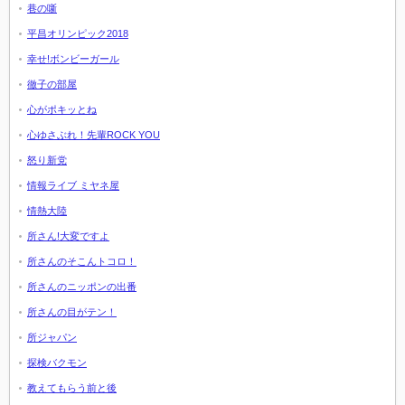
巷の噺
平昌オリンピック2018
幸せ!ボンビーガール
徹子の部屋
心がポキッとね
心ゆさぶれ！先輩ROCK YOU
怒り新党
情報ライブ ミヤネ屋
情熱大陸
所さん!大変ですよ
所さんのそこんトコロ！
所さんのニッポンの出番
所さんの目がテン！
所ジャパン
探検バクモン
教えてもらう前と後