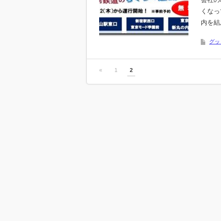
くなっ
内を結
グッ
«
1
2