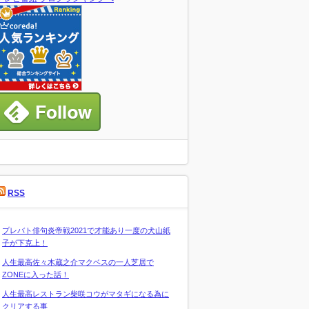
RSS
プレバト俳句炎帝戦2021で才能あり一度の犬山紙
子が下克上！
人生最高佐々木蔵之介マクベスの一人芝居で
ZONEに入った話！
人生最高レストラン柴咲コウがマタギになる為に
クリアする事