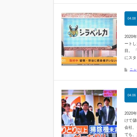
04.08
202
ートし
目。 
にスタ
ニュ
04.06
202
けて儲
会社、
でも、