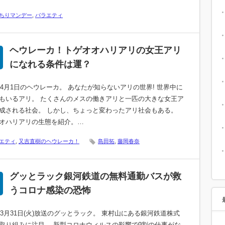
ちりマンデー
,
バラエティ
ヘウレーカ！トゲオオハリアリの女王アリ
になれる条件は運？
0年4月1日のヘウレーカ。 あなたが知らないアリの世界! 世界中に
もいるアリ。 たくさんのメスの働きアリと一匹の大きな女王ア
成される社会。 しかし、ちょっと変わったアリ社会もある。
オハリアリの生態を紹介。…
エティ
,
又吉直樹のヘウレーカ！
島田拓
,
藤岡春奈
グッとラック銀河鉄道の無料通勤バスが救
うコロナ感染の恐怖
0年3月31日(火)放送のグッとラック。 東村山にある銀河鉄道株式
取り組みに注目。 新型コロナウィルスの影響で9割の仕事がな