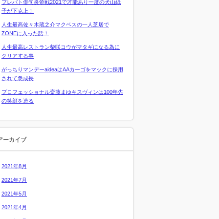
プレバト俳句炎帝戦2021で才能あり一度の犬山紙
子が下克上！
人生最高佐々木蔵之介マクベスの一人芝居で
ZONEに入った話！
人生最高レストラン柴咲コウがマタギになる為に
クリアする事
がっちりマンデーaideaはAAカーゴをマックに採用
されて急成長
プロフェッショナル斎藤まゆキスヴィンは100年先
の笑顔を造る
アーカイブ
2021年8月
2021年7月
2021年5月
2021年4月