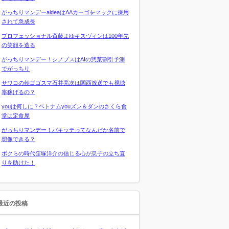
がっちりマンデーaideaはAAカーゴをマックに採用
されて急成長
プロフェッショナル斎藤まゆキスヴィンは100年先
の笑顔を造る
がっちりマンデー！シノプスはAIの惣菜割引予測
でがっちり
サワコの朝ゴゴスマ石井亮次は関西放送でも視聴
率稼げるの？
youは何しに？ベトナムyouズン＆ダンのさくら食
堂は定食屋
がっちりマンデー！パキッテってなんだか名前で
想像できる？
ボクらの時代窪塚洋介の信じる心が息子の立ち直
りを助けた！
最近の投稿