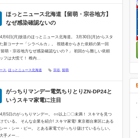
ほっとニュース北海道【留萌・宗谷地方】
なぜ感染確認ないの
0年4月6日(月)放送のほっとニュース北海道。 3月30日(月)からスタ
た新コーナー「シラベルカ」。 視聴者からきた依頼の第一回
「留萌・宗谷地方なぜ感染確認ないの？」 初回から難しい依頼
ッフは大慌て！ 稚内…
ース
,
ほっとニュース北海道
宗谷
,
留萌
がっちりマンデー電気ちりとりZN-DP24と
いうスキマ家電に注目
0年4月5日のがっちりマンデー。 ○○以上〇〇未満！ スキマを見つ
けている。 そんな企業を紹介! スキマ家電! 東京都台東区にある
シー・シー・ピー。 とある家電でがっちり儲けているらしい。
大手メー…