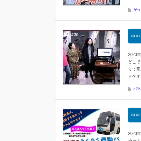
がっ
04.03
202
どこで
リで形
トゲオ
バラ
04.02
202
会社の