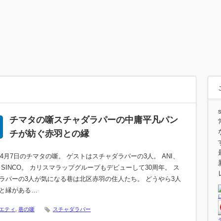
チマタの噺スチャダラパーの中庸平凡パン
チが紡ぐ赤羽との縁
0年4月7日のチマタの噺。 ゲストはスチャダラパーの3人。 ANI、
e、SINCO。 カリスマラップグループもデビューして30周年。 ス
ラパーの3人が気になる巷は北区赤羽の住人たち。 どうやら3人
と縁がある…
エティ
,
巷の噺
スチャダラパー