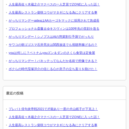
人生最高佐々木蔵之介マクベスの一人芝居でZONEに入った話！
人生最高レストラン柴咲コウがマタギになる為にクリアする事
がっちりマンデーaideaはAAカーゴをマックに採用されて急成長
プロフェッショナル斎藤まゆキスヴィンは100年先の笑顔を造る
がっちりマンデー！シノプスはAIの惣菜割引予測でがっちり
サワコの朝ゴゴスマ石井亮次は関西放送でも視聴率稼げるの？
youは何しに？ベトナムyouズン＆ダンのさくら食堂は定食屋
がっちりマンデー！パキッテってなんだか名前で想像できる？
ボクらの時代窪塚洋介の信じる心が息子の立ち直りを助けた！
最近の投稿
プレバト俳句炎帝戦2021で才能あり一度の犬山紙子が下克上！
人生最高佐々木蔵之介マクベスの一人芝居でZONEに入った話！
人生最高レストラン柴咲コウがマタギになる為にクリアする事