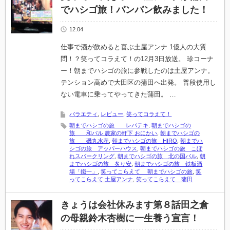
でハシゴ旅！バンバン飲みました！
12.04
仕事で酒が飲めると喜ぶ土屋アンナ 1億人の大質
問！？笑ってコラえて！の12月3日放送。 珍コーナ
ー！朝までハシゴの旅に参戦したのは土屋アンナ。
テンション高めで大田区の蒲田へ出発。 普段使用し
ない電車に乗ってやってきた蒲田。 …
バラエティ
,
レビュー
,
笑ってコラえて！
朝までハシゴの旅 レバテキ
,
朝までハシゴの
旅 和バル 農家の軒下 おにかい
,
朝までハシゴの
旅 磯丸水産
,
朝までハシゴの旅 HIRO
,
朝までハ
シゴの旅 アッパーハウス
,
朝までハシゴの旅 こぼ
れスパークリング
,
朝までハシゴの旅 北の国バル
,
朝
までハシゴの旅 炙り安
,
朝までハシゴの旅 鉄板酒
場「鐵一」
,
笑ってこらえて 朝までハシゴの旅
,
笑
ってこらえて 土屋アンナ
,
笑ってこらえて 蒲田
きょうは会社休みます第８話田之倉
の母親鈴木杏樹に一生養う宣言！