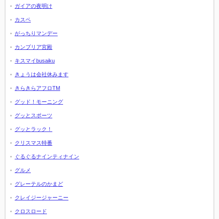
ガイアの夜明け
カスペ
がっちりマンデー
カンブリア宮殿
キスマイbusaiku
きょうは会社休みます
きらきらアフロTM
グッド！モーニング
グッとスポーツ
グッとラック！
クリスマス特番
ぐるぐるナインティナイン
グルメ
グレーテルのかまど
クレイジージャーニー
クロスロード