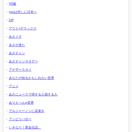
VS嵐
youは何しに日本へ
ZIP
アウト×デラックス
あさイチ
あさが来た
あさチャン
あさチャンサタデー
アナザースカイ
あなたの知るかもしれない世界
アニメ
あのニュースで得する人損する人
ありえへん∞世界
アルジャーノンに花束を
アンビリバボー
いきなり！黄金伝説。