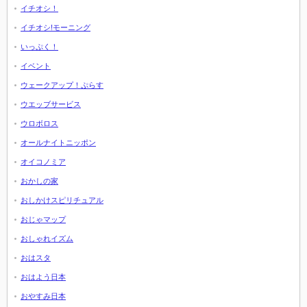
イチオシ！
イチオシ!モーニング
いっぷく！
イベント
ウェークアップ！ぷらす
ウエッブサービス
ウロボロス
オールナイトニッポン
オイコノミア
おかしの家
おしかけスピリチュアル
おじゃマップ
おしゃれイズム
おはスタ
おはよう日本
おやすみ日本