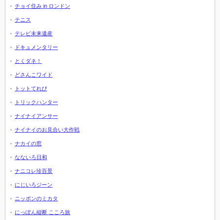
チョイ住み in ロンドン
テニス
テレビ未来遺産
ドキュメンタリー
とくダネ！
どさんこワイド
トットてれび
トリックハンター
ナイナイアンサー
ナイナイのお見合い大作戦
ナカイの窓
なないろ日和
ナニコレ珍百景
にじいろジーン
ニッポンのミカタ
にっぽん縦断 こころ旅