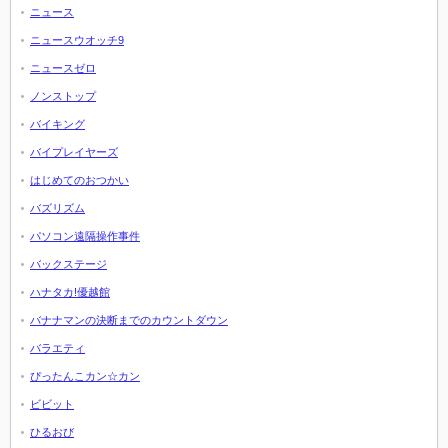
ニュース
ニュースウオッチ9
ニュースゼロ
ノンストップ
バイキング
バイプレイヤーズ
はじめてのおつかい
バズリズム
パソコン遠隔操作事件
バックステージ
ハナタカ!優越館
バナナマンの決断までのカウントダウン
バラエティ
ぴったんこカン☆カン
ビビット
ひるおび