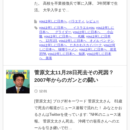
た。 高校を卒業後徴兵で軍に入隊。 3年間軍で生
活。 大学入学まで…
youは何しに日本へ
,
バラエティ
,
レビュー
youは何しに日本へ イスラエルyou
,
youは何しに
日本へ グライダー
,
youは何しに日本へ 小山
隆
,
youは何しに日本へ 札幌
,
youは何しに日本
へ 12月1日
,
youは何しに日本へ オメル ベン ナン
,
youは何しに日本へ たきかわスカイパーク
,
youは何
しに日本へ 味噌ラーメン
,
youは何しに日本へ 岩見
沢PA
,
youは何しに日本へ 知床
,
youは何しに日本
へ 美瑛
菅原文太11月28日死去その死因？
2007年からのガンとの闘い
12.01
[菅原文太] ブログ村キーワード 菅原文太さん 81歳
で死去の報道がニュース速報で流れた！ みなとかお
るさんはTwitterを使っています: "NHKのニュース速
報。 菅原文太さん死去。 沖縄での翁長さんへのエ
ールを引き継いで行…