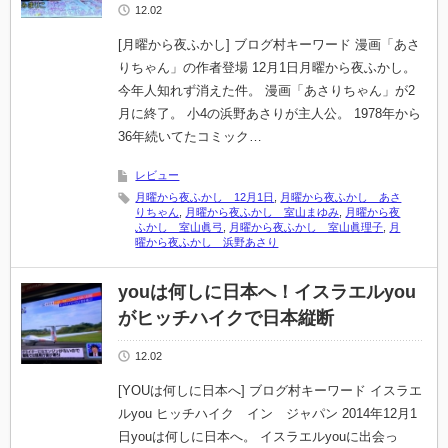
12.02
[月曜から夜ふかし] ブログ村キーワード 漫画「あさ
りちゃん」の作者登場 12月1日月曜から夜ふかし。
今年人知れず消えた件。 漫画「あさりちゃん」が2
月に終了。 小4の浜野あさりが主人公。 1978年から
36年続いてたコミック…
レビュー
月曜から夜ふかし 12月1日
,
月曜から夜ふかし あさ
りちゃん
,
月曜から夜ふかし 室山まゆみ
,
月曜から夜
ふかし 室山眞弓
,
月曜から夜ふかし 室山眞理子
,
月
曜から夜ふかし 浜野あさり
youは何しに日本へ！イスラエルyou
がヒッチハイクで日本縦断
12.02
[YOUは何しに日本へ] ブログ村キーワード イスラエ
ルyou ヒッチハイク イン ジャパン 2014年12月1
日youは何しに日本へ。 イスラエルyouに出会っ