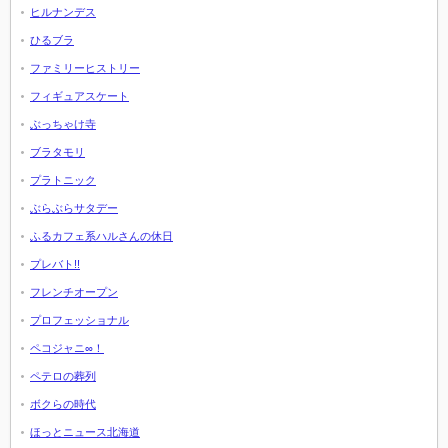
ヒルナンデス
ひるブラ
ファミリーヒストリー
フィギュアスケート
ぶっちゃけ寺
ブラタモリ
プラトニック
ぶらぶらサタデー
ふるカフェ系ハルさんの休日
プレバト!!
フレンチオープン
プロフェッショナル
ペコジャニ∞！
ペテロの葬列
ボクらの時代
ほっとニュース北海道