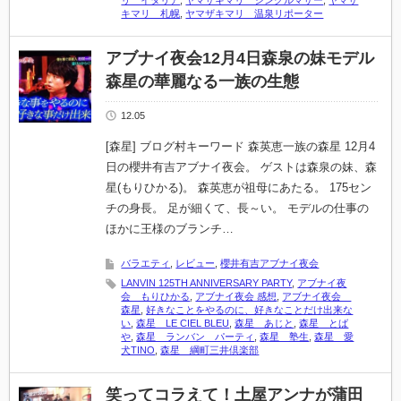
リ イタリア
,
ヤマザキマリ シングルマザー
,
ヤマザ
キマリ 札幌
,
ヤマザキマリ 温泉リポーター
アブナイ夜会12月4日森泉の妹モデル
森星の華麗なる一族の生態
12.05
[森星] ブログ村キーワード 森英恵一族の森星 12月4
日の櫻井有吉アブナイ夜会。 ゲストは森泉の妹、森
星(もりひかる)。 森英恵が祖母にあたる。 175セン
チの身長。 足が細くて、長～い。 モデルの仕事の
ほかに王様のブランチ…
バラエティ
,
レビュー
,
櫻井有吉アブナイ夜会
LANVIN 125TH ANNIVERSARY PARTY
,
アブナイ夜
会 もりひかる
,
アブナイ夜会 感想
,
アブナイ夜会
森星
,
好きなことをやるのに、好きなことだけ出来な
い
,
森星 LE CIEL BLEU
,
森星 あじと
,
森星 とば
や
,
森星 ランバン パーティ
,
森星 塾生
,
森星 愛
犬TINO
,
森星 綱町三井倶楽部
笑ってコラえて！土屋アンナが蒲田