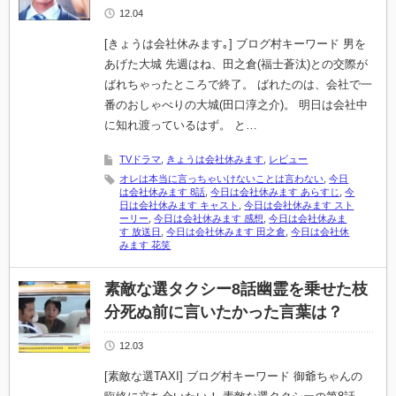
12.04
[きょうは会社休みます｡] ブログ村キーワード 男を
あげた大城 先週はね、田之倉(福士蒼汰)との交際が
ばれちゃったところで終了。 ばれたのは、会社で一
番のおしゃべりの大城(田口淳之介)。 明日は会社中
に知れ渡っているはず。 と…
TVドラマ
,
きょうは会社休みます
,
レビュー
オレは本当に言っちゃいけないことは言わない
,
今日
は会社休みます 8話
,
今日は会社休みます あらすじ
,
今
日は会社休みます キャスト
,
今日は会社休みます スト
ーリー
,
今日は会社休みます 感想
,
今日は会社休みま
す 放送日
,
今日は会社休みます 田之倉
,
今日は会社休
みます 花笑
素敵な選タクシー8話幽霊を乗せた枝
分死ぬ前に言いたかった言葉は？
12.03
[素敵な選TAXI] ブログ村キーワード 御爺ちゃんの