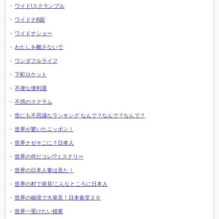
ワイド!スクランブル
ワイドナB面
ワイドナショー
わたしを離さないで
ワンダフルライフ
下町ロケット
不便な便利屋
不惑のスクラム
世にも不思議なランキング なんで？なんで？なんで？
世界が驚いたニッポン！
世界ナゼそこに？日本人
世界の何だコレ!?ミステリー
世界の日本人妻は見た！
世界の村で発見!こんなところに日本人
世界の秘境で大発見！日本食堂２０
世界一受けたい授業