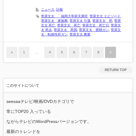
ニュース
,
訃報
菅原文太 福岡大宰府天満宮
,
菅原文太 エピソード
,
菅原文太 家族葬
,
菅原文太 引退
,
菅原文太 死
,
菅原
文太 死亡
,
菅原文太 死亡
,
菅原文太 死亡日
,
菅原文
太 死去
,
菅原文太 死因
,
菅原文太 膀胱ガン
,
菅原文
太 転移性肝ガン
,
菅原文太 農業
«
1
…
4
5
6
7
8
9
RETURN TOP
このサイトについて
seesaaテレビ/映画/DVDカテゴリで
常にTOP20 入っている
ながらテレビのWordPressバージョンです。
最新のトレンドを