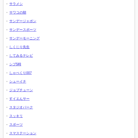
サラメシ
サワコの朝
サンデージャポン
サンデースポーツ
サンデーモーニング
しくじり先生
してみるテレビ
シブ5時
しゃべくり007
シューイチ
ジョブチューン
すイエんサー
スタジオパーク
スッキリ
スポーツ
スマステーション