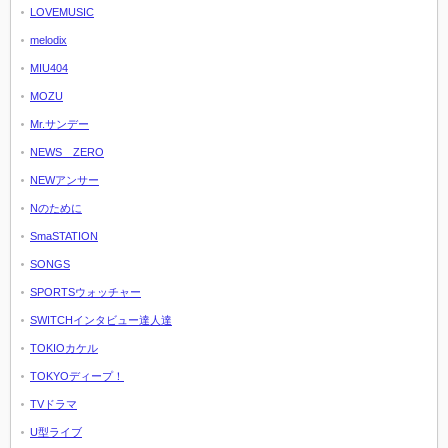
LOVEMUSIC
melodix
MIU404
MOZU
Mr.サンデー
NEWS ZERO
NEWアンサー
Nのために
SmaSTATION
SONGS
SPORTSウォッチャー
SWITCHインタビュー達人達
TOKIOカケル
TOKYOディープ！
TVドラマ
U型ライブ