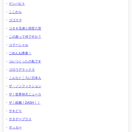
ゲンバビト
ここから
ゴゴスマ
コタキ兄弟と四苦八苦
この差って何ですか？
コマーシャル
ごめんね青春！
コレつくったの私です
ゴロウデラックス
こんなところに日本人
ザ・ノンフィクション
ザ！世界仰天ニュース
ザ！鉄腕！DASH！！
サキどり
サタデープラス
サッカー