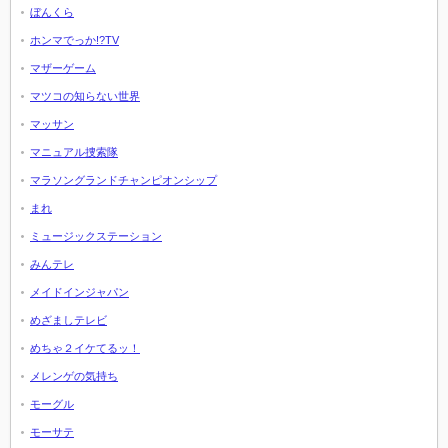
ぼんくら
ホンマでっか!?TV
マザーゲーム
マツコの知らない世界
マッサン
マニュアル捜索隊
マラソングランドチャンピオンシップ
まれ
ミュージックステーション
みんテレ
メイドインジャパン
めざましテレビ
めちゃ２イケてるッ！
メレンゲの気持ち
モーグル
モーサテ