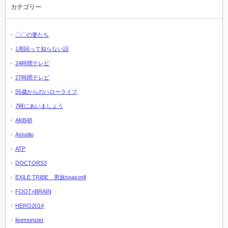
カテゴリー
〇〇の妻たち
1周回って知らない話
24時間テレビ
27時間テレビ
55歳からのハローライフ
7時にあいましょう
AKB48
Astudio
ATP
DOCTORS3
EXILE TRIBE 男旅seasonⅡ
FOOT×BRAIN
HERO2014
livemonster