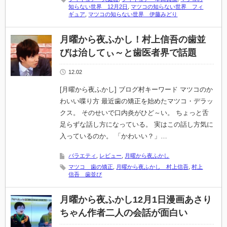
知らない世界 12月2日
,
マツコの知らない世界 フィ
ギュア
,
マツコの知らない世界 伊藤みどり
月曜から夜ふかし！村上信吾の歯並
びは治してぃ～と歯医者界で話題
12.02
[月曜から夜ふかし] ブログ村キーワード マツコのか
わいい喋り方 最近歯の矯正を始めたマツコ・デラッ
クス。 そのせいで口内炎がひど～い。 ちょっと舌
足らずな話し方になっている。 実はこの話し方気に
入っているのか。 「かわいい？」…
バラエティ
,
レビュー
,
月曜から夜ふかし
マツコ 歯の矯正
,
月曜から夜ふかし 村上信吾
,
村上
信吾 歯並び
月曜から夜ふかし12月1日漫画あさり
ちゃん作者二人の会話が面白い