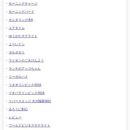
モーニングチャージ
モーニングバード
モニタリング木8
ユアタイム
ゆうがたサテライト
よーいドン
ヨルタモリ
ライオンのごきげんよう
ランチのアッコちゃん
リーガルハイ
リオオリンピック2016
リオパラリンピック2016
リバースエッジ 大川端探偵社
るろうに剣心
レビュー
ワールドビジネスサテライト