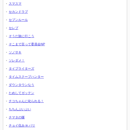
スマスマ
セカンドラブ
セブンルール
セレブ
そうだ旅に行こう
そこまで言って委員会NP
ソノサキ
ソレダメ！
タイプライターズ
タイムスクープハンター
ダウンタウンなう
ためしてガッテン
チコちゃんに叱られる！
ちちんぷいぷい
チマタの噺
チョイ住み in パリ