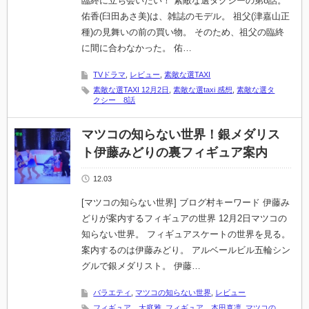
臨終に立ち会いたい！ 素敵な選タクシーの第8話。
佑香(臼田あさ美)は、雑誌のモデル。 祖父(津嘉山正
種)の見舞いの前の買い物。 そのため、祖父の臨終
に間に合わなかった。 佑…
TVドラマ
,
レビュー
,
素敵な選TAXI
素敵な選TAXI 12月2日
,
素敵な選taxi 感想
,
素敵な選タ
クシー 8話
マツコの知らない世界！銀メダリス
ト伊藤みどりの裏フィギュア案内
12.03
[マツコの知らない世界] ブログ村キーワード 伊藤み
どりが案内するフィギュアの世界 12月2日マツコの
知らない世界。 フィギュアスケートの世界を見る。
案内するのは伊藤みどり。 アルベールビル五輪シン
グルで銀メダリスト。 伊藤…
バラエティ
,
マツコの知らない世界
,
レビュー
フィギュア 大庭雅
,
フィギュア 本田真凛
,
マツコの