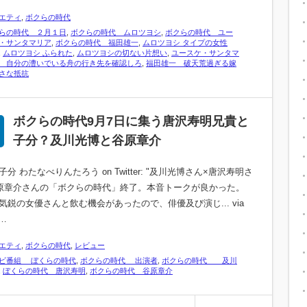
エティ
,
ボクらの時代
らの時代 ２月１日
,
ボクらの時代 ムロツヨシ
,
ボクらの時代 ユー
・サンタマリア
,
ボクらの時代 福田雄一
,
ムロツヨシ タイプの女性
,
ムロツヨシ ふられた
,
ムロツヨシの切ない片想い
,
ユースケ・サンタマ
 自分の漕いでいる舟の行き先を確認しろ
,
福田雄一 破天荒過ぎる嫁
さな抵抗
ボクらの時代9月7日に集う唐沢寿明兄貴と
子分？及川光博と谷原章介
分 わたなべりんたろう on Twitter: "及川光博さん×唐沢寿明さ
原章介さんの「ボクらの時代」終了。本音トークが良かった。
気鋭の女優さんと飲む機会があったので、俳優及び演じ... via
 …
エティ
,
ボクらの時代
,
レビュー
ビ番組 ぼくらの時代
,
ボクらの時代 出演者
,
ボクらの時代 及川
,
ぼくらの時代 唐沢寿明
,
ボクらの時代 谷原章介