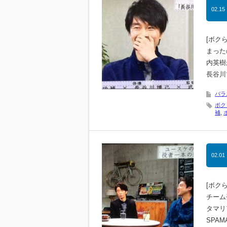
02.15
[ボク
まった
内英樹
長谷川
バラ
ボク
補
,
02.01
[ボク
チーム
タマリ
SPA