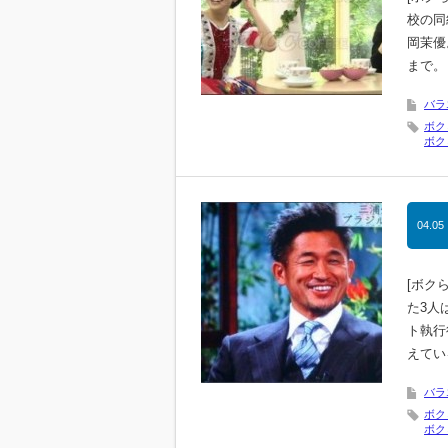
校の同
岡茉優
まで。
バラ
ボク
ボク
04.05
[ボク
た3人
ト執行
えてい
バラ
ボク
ボク