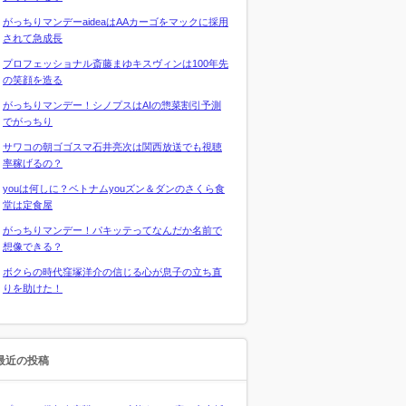
がっちりマンデーaideaはAAカーゴをマックに採用
されて急成長
プロフェッショナル斎藤まゆキスヴィンは100年先
の笑顔を造る
がっちりマンデー！シノプスはAIの惣菜割引予測
でがっちり
サワコの朝ゴゴスマ石井亮次は関西放送でも視聴
率稼げるの？
youは何しに？ベトナムyouズン＆ダンのさくら食
堂は定食屋
がっちりマンデー！パキッテってなんだか名前で
想像できる？
ボクらの時代窪塚洋介の信じる心が息子の立ち直
りを助けた！
最近の投稿