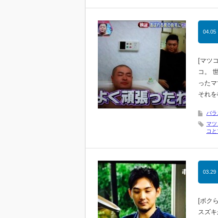
04.05
[マツ
コ。 
ったマ
それを
バラ
マツ
コと
03.29
[ボク
スズキ