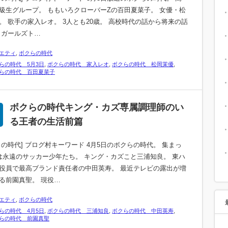
級生グループ。 ももいろクローバーZの百田夏菜子。 女優・松
。 歌手の家入レオ。 3人とも20歳。 高校時代の話から将来の話
 ガールズト…
エティ
,
ボクらの時代
らの時代 5月3日
,
ボクらの時代 家入レオ
,
ボクらの時代 松岡茉優
,
らの時代 百田夏菜子
ボクらの時代キング・カズ専属調理師のい
る王者の生活前篇
らの時代] ブログ村キーワード 4月5日のボクらの時代。 集まっ
は永遠のサッカー少年たち。 キング・カズこと三浦知良。 東ハ
役員で最高ブランド責任者の中田英寿。 最近テレビの露出が増
る前園真聖。 現役…
エティ
,
ボクらの時代
らの時代 4月5日
,
ボクらの時代 三浦知良
,
ボクらの時代 中田英寿
,
らの時代 前園真聖