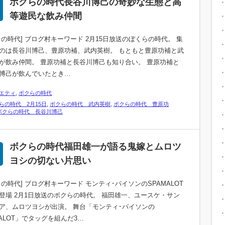
ボクらの時代長谷川博己の奇妙な生態と高
等遊民な飲み仲間
らの時代] ブログ村キーワード 2月15日放送のぼくらの時代。 集
のは長谷川博己、豊原功補、武内英樹。 もともと豊原功補と武
が飲み仲間。 豊原功補と長谷川博己も知り合い。 豊原功補と
博己が飲んでいたとき…
エティ
,
ボクらの時代
らの時代 2月15日
,
ボクらの時代 武内英樹
,
ボクらの時代 豊原功
ボクらの時代 長谷川博己
ボクらの時代福田雄一が語る鬼嫁とムロツ
ヨシの切ない片思い
らの時代] ブログ村キーワード モンティ･パイソンのSPAMALOT
登場 2月1日放送のボクらの時代。 福田雄一、ユースケ・サン
ア、ムロツヨシが出演。 舞台「モンティ･パイソンの
MALOT」でタッグを組んだ3…