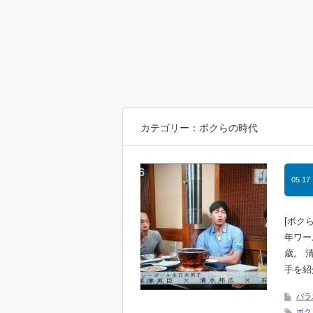
カテゴリー：ボクらの時代
05.17
[ボク
年ワー
歳。 
手を紹
バラ
ボク