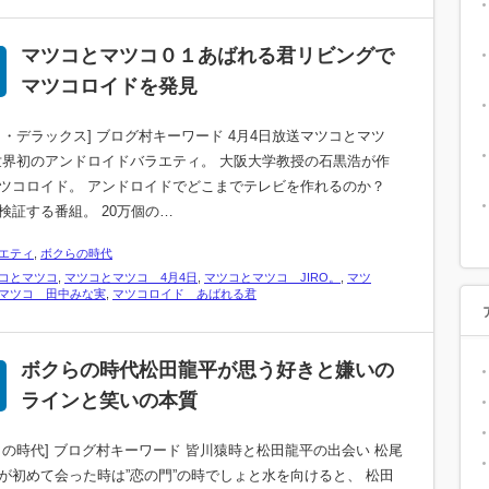
マツコとマツコ０１あばれる君リビングで
マツコロイドを発見
コ・デラックス] ブログ村キーワード 4月4日放送マツコとマツ
世界初のアンドロイドバラエティ。 大阪大学教授の石黒浩が作
ツコロイド。 アンドロイドでどこまでテレビを作れるのか？
検証する番組。 20万個の…
エティ
,
ボクらの時代
コとマツコ
,
マツコとマツコ 4月4日
,
マツコとマツコ JIRO。
,
マツ
マツコ 田中みな実
,
マツコロイド あばれる君
ボクらの時代松田龍平が思う好きと嫌いの
ラインと笑いの本質
らの時代] ブログ村キーワード 皆川猿時と松田龍平の出会い 松尾
が初めて会った時は”恋の門”の時でしょと水を向けると、 松田