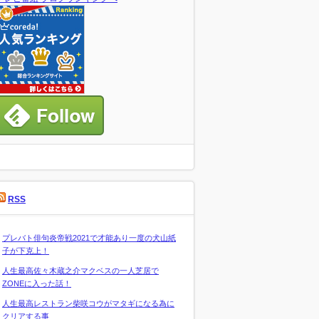
RSS
プレバト俳句炎帝戦2021で才能あり一度の犬山紙
子が下克上！
人生最高佐々木蔵之介マクベスの一人芝居で
ZONEに入った話！
人生最高レストラン柴咲コウがマタギになる為に
クリアする事