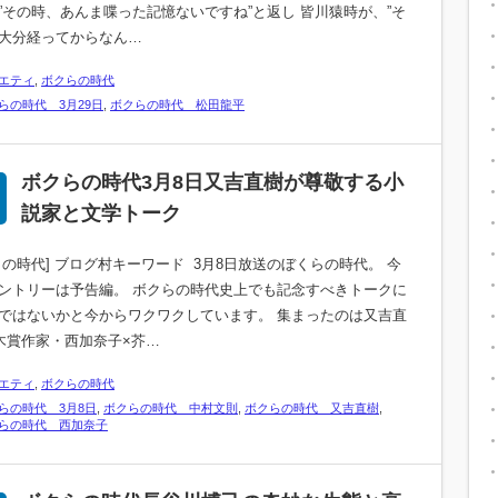
”その時、あんま喋った記憶ないですね”と返し 皆川猿時が、”そ
大分経ってからなん…
エティ
,
ボクらの時代
らの時代 3月29日
,
ボクらの時代 松田龍平
ボクらの時代3月8日又吉直樹が尊敬する小
説家と文学トーク
らの時代] ブログ村キーワード 3月8日放送のぼくらの時代。 今
ントリーは予告編。 ボクらの時代史上でも記念すべきトークに
ではないかと今からワクワクしています。 集まったのは又吉直
木賞作家・西加奈子×芥…
エティ
,
ボクらの時代
らの時代 3月8日
,
ボクらの時代 中村文則
,
ボクらの時代 又吉直樹
,
らの時代 西加奈子