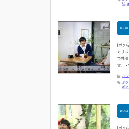
弘
,
05.10
[ボク
カリズ
で共演
合。 
バラ
ボク
ボク
05.03
[ボク