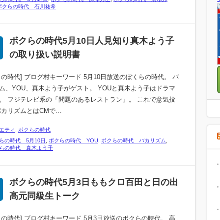
ボクらの時代 石川祐希
ボクらの時代5月10日人見知り真木よう子
の取り扱い説明書
らの時代] ブログ村キーワード 5月10日放送のぼくらの時代。 バ
ム、YOU、真木よう子がゲスト。 YOUと真木よう子はドラマ
。 フジテレビ系の「問題のあるレストラン」。 これで意気投
バカリズムとはCMで…
エティ
,
ボクらの時代
らの時代 5月10日
,
ボクらの時代 YOU
,
ボクらの時代 バカリズム
,
らの時代 真木よう子
ボクらの時代5月3日ももクロ百田と日の出
高元同級生トーク
らの時代] ブログ村キーワード 5月3日放送のボクらの時代。 高