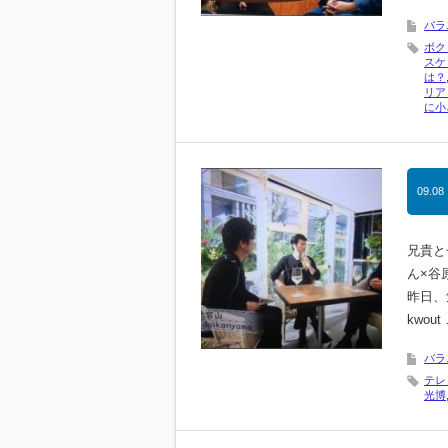
バラ
ボク
スケ
は？
リア
に小
09.08
兄貴と子
ん×谷
昨日、
kwout
バラ
テレ
光博