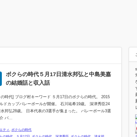
ボクらの時代５月17日清水邦弘と中島美嘉
の結婚話と収入話
らの時代] ブログ村キーワード ５月17日のボクらの時代。 2015
ルドカップバレーボールが開催。 石川祐希19歳。 深津秀臣24
清水邦弘28歳。 日本代表の3選手が集まった。 バレーボール3選
介 パ…
エティ
,
ボクらの時代
らの時代 ５月17日
,
ボクらの時代 深津秀臣
,
ボクらの時代 清水邦