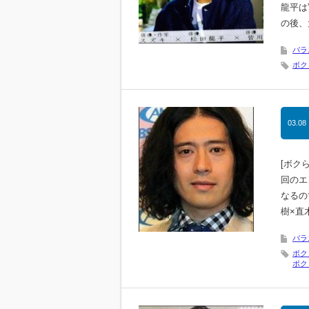
龍平は
の後、
バラ
ボク
03.08
[ボク
回のエ
なるの
樹×直
バラ
ボク
ボク