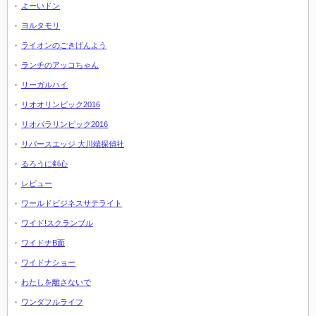
よーいドン
ヨルタモリ
ライオンのごきげんよう
ランチのアッコちゃん
リーガルハイ
リオオリンピック2016
リオパラリンピック2016
リバースエッジ 大川端探偵社
るろうに剣心
レビュー
ワールドビジネスサテライト
ワイド!スクランブル
ワイドナB面
ワイドナショー
わたしを離さないで
ワンダフルライフ