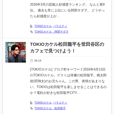
2016年3月の芸能人好感度ランキング。 なんと第9
位。 過去も常に上位にいる阿部サダヲ。 どうやっ
たら好感度が上が…
TOKIOカケル
,
バラエティ
TOKIOカケル 阿部サダヲ
TOKIOカケル松田龍平を世田谷区の
カフェで見つけよう！
04.14
[TOKIOカケル] ブログ村キーワード2016年4月13日
のTOKIOカケル。ゲストは俳優の松田龍平。桃太郎
(松田翔太)のお兄ちゃん。この男、表情があまりな
い。TOKIOは松田龍平を楽しませることはできるの
か？電柱が好きな松田龍平Cf7Y…
TOKIOカケル
,
バラエティ
TOKIOカケル 松田龍平