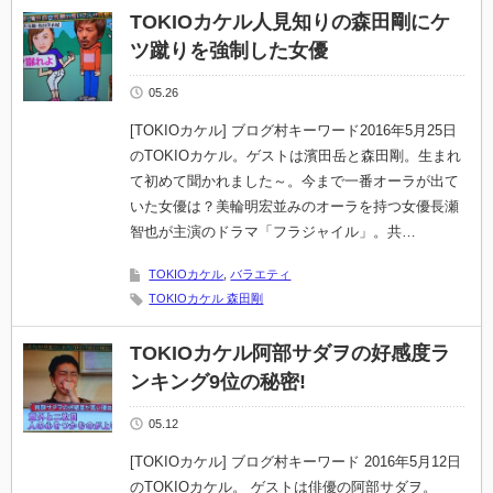
TOKIOカケル人見知りの森田剛にケ
ツ蹴りを強制した女優
05.26
[TOKIOカケル] ブログ村キーワード2016年5月25日
のTOKIOカケル。ゲストは濱田岳と森田剛。生まれ
て初めて聞かれました～。今まで一番オーラが出て
いた女優は？美輪明宏並みのオーラを持つ女優長瀬
智也が主演のドラマ「フラジャイル」。共…
TOKIOカケル
,
バラエティ
TOKIOカケル 森田剛
TOKIOカケル阿部サダヲの好感度ラ
ンキング9位の秘密!
05.12
[TOKIOカケル] ブログ村キーワード 2016年5月12日
のTOKIOカケル。 ゲストは俳優の阿部サダヲ。