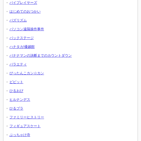
バイプレイヤーズ
はじめてのおつかい
バズリズム
パソコン遠隔操作事件
バックステージ
ハナタカ!優越館
バナナマンの決断までのカウントダウン
バラエティ
ぴったんこカン☆カン
ビビット
ひるおび
ヒルナンデス
ひるブラ
ファミリーヒストリー
フィギュアスケート
ぶっちゃけ寺