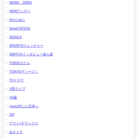
NEWS ZERO
NEWアンサー
Nのために
SmaSTATION
SONGS
SPORTSウォッチャー
SWITCHインタビュー達人達
TOKIOカケル
TOKYOディープ！
TVドラマ
U型ライブ
VS嵐
youは何しに日本へ
ZIP
アウト×デラックス
あさイチ