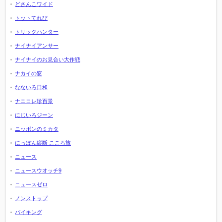
どさんこワイド
トットてれび
トリックハンター
ナイナイアンサー
ナイナイのお見合い大作戦
ナカイの窓
なないろ日和
ナニコレ珍百景
にじいろジーン
ニッポンのミカタ
にっぽん縦断 こころ旅
ニュース
ニュースウオッチ9
ニュースゼロ
ノンストップ
バイキング