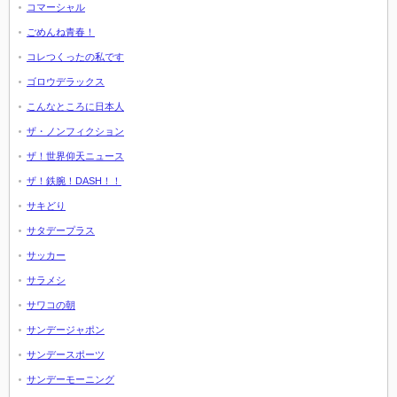
コマーシャル
ごめんね青春！
コレつくったの私です
ゴロウデラックス
こんなところに日本人
ザ・ノンフィクション
ザ！世界仰天ニュース
ザ！鉄腕！DASH！！
サキどり
サタデープラス
サッカー
サラメシ
サワコの朝
サンデージャポン
サンデースポーツ
サンデーモーニング