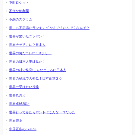
下町ロケット
不便な便利屋
不惑のスクラム
世にも不思議なランキング なんで？なんで？なんで？
世界が驚いたニッポン！
世界ナゼそこに？日本人
世界の何だコレ!?ミステリー
世界の日本人妻は見た！
世界の村で発見!こんなところに日本人
世界の秘境で大発見！日本食堂２０
世界一受けたい授業
世界丸見え
世界卓球2014
世界行ってみたらホントはこんなトコだった
世界陸上
中居正広のISORO