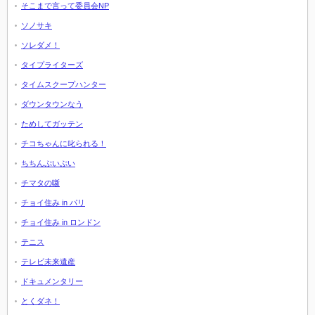
そこまで言って委員会NP
ソノサキ
ソレダメ！
タイプライターズ
タイムスクープハンター
ダウンタウンなう
ためしてガッテン
チコちゃんに叱られる！
ちちんぷいぷい
チマタの噺
チョイ住み in パリ
チョイ住み in ロンドン
テニス
テレビ未来遺産
ドキュメンタリー
とくダネ！