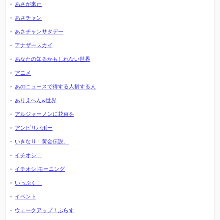
あさが来た
あさチャン
あさチャンサタデー
アナザースカイ
あなたの知るかもしれない世界
アニメ
あのニュースで得する人損する人
ありえへん∞世界
アルジャーノンに花束を
アンビリバボー
いきなり！黄金伝説。
イチオシ！
イチオシ!モーニング
いっぷく！
イベント
ウェークアップ！ぷらす