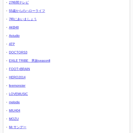
27時間テレビ
55歳からのハローライフ
7時にあいましょう
AKB48
Astudio
ATP
DOCTORS3
EXILE TRIBE 男旅seasonⅡ
FOOT×BRAIN
HERO2014
livemonster
LOVEMUSIC
melodix
MIU404
MOZU
Mr.サンデー