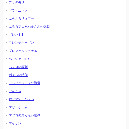
ブラタモリ
プラトニック
ぶらぶらサタデー
ふるカフェ系ハルさんの休日
プレバト!!
フレンチオープン
プロフェッショナル
ペコジャニ∞！
ペテロの葬列
ボクらの時代
ほっとニュース北海道
ぼんくら
ホンマでっか!?TV
マザーゲーム
マツコの知らない世界
マッサン