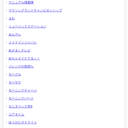
マニュアル捜索隊
マラソングランドチャンピオンシップ
まれ
ミュージックステーション
みんテレ
メイドインジャパン
めざましテレビ
めちゃ２イケてるッ！
メレンゲの気持ち
モーグル
モーサテ
モーニングチャージ
モーニングバード
モニタリング木8
ユアタイム
ゆうがたサテライト