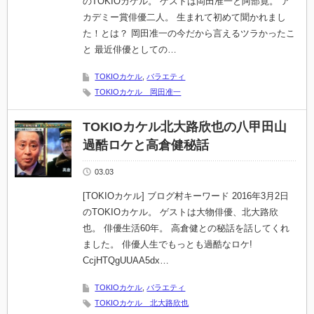
のTOKIOカケル。 ゲストは岡田准一と阿部寛。 ア
カデミー賞俳優二人。 生まれて初めて聞かれまし
た！とは？ 岡田准一の今だから言えるツラかったこ
と 最近俳優としての…
TOKIOカケル
,
バラエティ
TOKIOカケル 岡田准一
TOKIOカケル北大路欣也の八甲田山
過酷ロケと高倉健秘話
03.03
[TOKIOカケル] ブログ村キーワード 2016年3月2日
のTOKIOカケル。 ゲストは大物俳優、北大路欣
也。 俳優生活60年。 高倉健との秘話を話してくれ
ました。 俳優人生でもっとも過酷なロケ!
CcjHTQgUUAA5dx…
TOKIOカケル
,
バラエティ
TOKIOカケル 北大路欣也