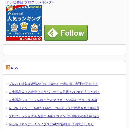
テレビ番組 ブログランキングへ
RSS
プレバト俳句炎帝戦2021で才能あり一度の犬山紙子が下克上！
人生最高佐々木蔵之介マクベスの一人芝居でZONEに入った話！
人生最高レストラン柴咲コウがマタギになる為にクリアする事
がっちりマンデーaideaはAAカーゴをマックに採用されて急成長
プロフェッショナル斎藤まゆキスヴィンは100年先の笑顔を造る
がっちりマンデー！シノプスはAIの惣菜割引予測でがっちり