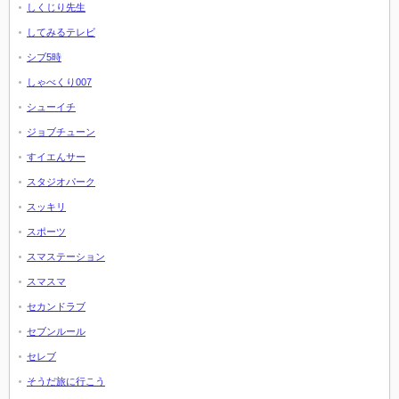
しくじり先生
してみるテレビ
シブ5時
しゃべくり007
シューイチ
ジョブチューン
すイエんサー
スタジオパーク
スッキリ
スポーツ
スマステーション
スマスマ
セカンドラブ
セブンルール
セレブ
そうだ旅に行こう