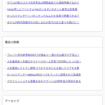
サワコの朝ゴゴスマ石井亮次は関西放送でも視聴率稼げるの？
youは何しに？ベトナムyouズン＆ダンのさくら食堂は定食屋
がっちりマンデー！パキッテってなんだか名前で想像できる？
ボクらの時代窪塚洋介の信じる心が息子の立ち直りを助けた！
最近の投稿
プレバト俳句炎帝戦2021で才能あり一度の犬山紙子が下克上！
人生最高佐々木蔵之介マクベスの一人芝居でZONEに入った話！
人生最高レストラン柴咲コウがマタギになる為にクリアする事
がっちりマンデーaideaはAAカーゴをマックに採用されて急成長
プロフェッショナル斎藤まゆキスヴィンは100年先の笑顔を造る
アーカイブ