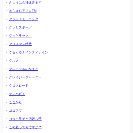
きょうは会社休みます
きらきらアフロTM
グッド！モーニング
グッとスポーツ
グッとラック！
クリスマス特番
ぐるぐるナインティナイン
グルメ
グレーテルのかまど
クレイジージャーニー
クロスロード
ゲンバビト
ここから
ゴゴスマ
コタキ兄弟と四苦八苦
この差って何ですか？