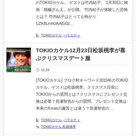
のTOKIOカケル。 ゲストは竹内結子。 1月30日に映
画「残穢ざんえ」が公開。 竹内結子が体験した恐怖
とは？ 竹内結子はとっても怖がり
CZK8LmhUAAEi02…
TOKIOカケル
,
バラエティ
TOKIOカケル12月23日松坂桃李が喜
ぶクリスマスデート服
12.24
[TOKIOカケル] ブログ村キーワード2015年のTOKIO
カケル。ゲストは松坂桃李。クリスマス目前に
TOKIOからの質問とは？クリスマスにプレゼント交
換は必要？長瀬智也からの質問。プレゼント交換は
本来のXmasの趣旨とは違う？長瀬智也の…
TOKIOカケル
,
バラエティ
TOKIOカケル 松坂桃李