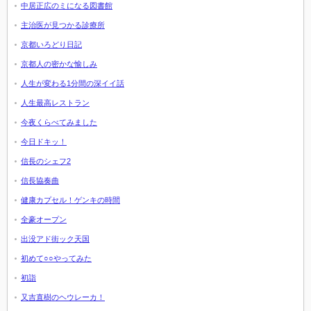
中居正広のミになる図書館
主治医が見つかる診療所
京都いろどり日記
京都人の密かな愉しみ
人生が変わる1分間の深イイ話
人生最高レストラン
今夜くらべてみました
今日ドキッ！
信長のシェフ2
信長協奏曲
健康カプセル！ゲンキの時間
全豪オープン
出没アド街ック天国
初めて○○やってみた
初詣
又吉直樹のヘウレーカ！