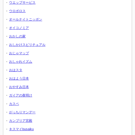
ウエッブサービス
ウロボロス
オールナイトニッポン
オイコノミア
おかしの家
おしかけスピリチュアル
おじゃマップ
おしゃれイズム
おはスタ
おはよう日本
おやすみ日本
ガイアの夜明け
カスペ
がっちりマンデー
カンブリア宮殿
キスマイbusaiku